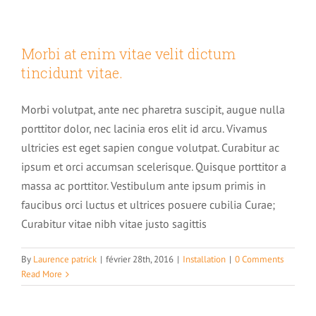
3 – Le processus de l’apprentissage
Burn-out et hypnose
Morbi at enim vitae velit dictum
tincidunt vitae.
4 – Le processus décisionnel
Suicide et Hypnose
Morbi volutpat, ante nec pharetra suscipit, augue nulla
5 – Savez-vous comment vous pensez ?
porttitor dolor, nec lacinia eros elit id arcu. Vivamus
Angoisses et hypnose
ultricies est eget sapien congue volutpat. Curabitur ac
ipsum et orci accumsan scelerisque. Quisque porttitor a
6 – Que s’est-il passé pendant que vous dormiez ?
Stress et hypnose
massa ac porttitor. Vestibulum ante ipsum primis in
faucibus orci luctus et ultrices posuere cubilia Curae;
Curabitur vitae nibh vitae justo sagittis
Anxiété et hypnose
By
Laurence patrick
|
février 28th, 2016
|
Installation
|
0 Comments
Peur et hypnose
Read More