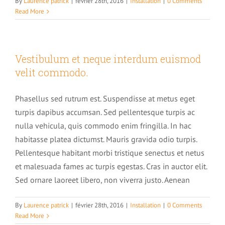
By
Laurence patrick
|
février 28th, 2016
|
Installation
|
0 Comments
Read More
Déroulement d’une séance d’hypnose
Historique rapide de l’hypnose
Les applications
Contact
Vestibulum et neque interdum euismod
Comprendre l’hypnose
velit commodo.
Addictions et hypnose
Tarifs
Phasellus sed rutrum est. Suspendisse at metus eget
Les mythes autour de l’hypnose
Comprendre votre cerveau
turpis dapibus accumsan. Sed pellentesque turpis ac
Arrêter de fumer
Charte de déontologie
nulla vehicula, quis commodo enim fringilla. In hac
Pourquoi essayer l’hypnose
habitasse platea dictumst. Mauris gravida odio turpis.
Esprit conscient et inconscient
Perte de poids et hypnose
Pellentesque habitant morbi tristique senectus et netus
Les témoignages
LES FORMATIONS
et malesuada fames ac turpis egestas. Cras in auctor elit.
Domaines d’application
1 – Le cerveau
Sed ornare laoreet libero, non viverra justo. Aenean
Troubles alimentaires et hypnose
Partagez votre expérience
Conférence découverte de l’hypnose et auto-hypnose
By
Laurence patrick
|
février 28th, 2016
|
Installation
|
0 Comments
2 – Les niveaux de conscience
Read More
Dépression et hypnose