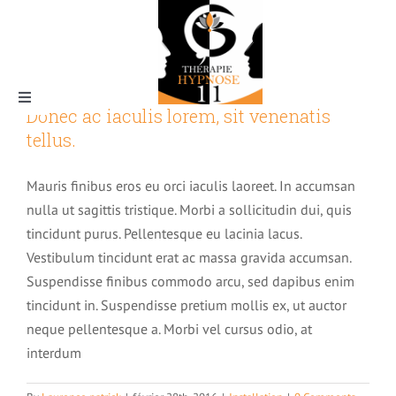
Skip
to
content
Toggle
Donec ac iaculis lorem, sit venenatis
Navigation
tellus.
Qui suis-je ?
Mauris finibus eros eu orci iaculis laoreet. In accumsan
nulla ut sagittis tristique. Morbi a sollicitudin dui, quis
tincidunt purus. Pellentesque eu lacinia lacus.
Vestibulum tincidunt erat ac massa gravida accumsan.
L’Hypnose
Suspendisse finibus commodo arcu, sed dapibus enim
tincidunt in. Suspendisse pretium mollis ex, ut auctor
neque pellentesque a. Morbi vel cursus odio, at
Pourquoi thérapie hypnose 11
interdum
Tarifs & rendez-vous
La magie de l’hypnose