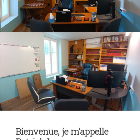
3 – Le processus de l’apprentissage
Burn-out et hypnose
4 – Le processus décisionnel
Suicide et Hypnose
5 – Savez-vous comment vous pensez ?
Angoisses et hypnose
6 – Que s’est-il passé pendant que vous dormiez ?
Stress et hypnose
Anxiété et hypnose
Peur et hypnose
Bienvenue, je m’appelle