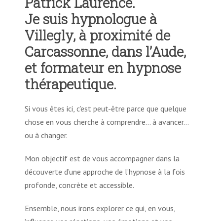
Patrick Laurence.
Traumatisme et hypnose
Je suis hypnologue à
Villegly, à proximité de
Deuil et hypnose
Carcassonne, dans l’Aude,
et formateur en hypnose
Phobie et Hypnose
thérapeutique.
Agoraphobie et Hypnose
Si vous êtes ici, c’est peut-être parce que quelque
chose en vous cherche à comprendre… à avancer…
ou à changer.
Trouble de la sexualité et hypnose
Mon objectif est de vous accompagner dans la
Fausse couche, avortement et hypnose
découverte d’une approche de l’hypnose à la fois
profonde, concrète et accessible.
Endométriose et hypnose
Ensemble, nous irons explorer ce qui, en vous,