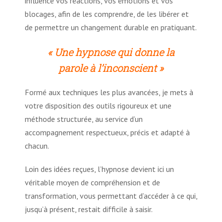
influence vos réactions, vos émotions et vos
blocages, afin de les comprendre, de les libérer et
Douleurs et hypnose
de permettre un changement durable en pratiquant.
Fibromyalgie et hypnose
« Une hypnose qui donne la
parole à l’inconscient »
Dermatologie et hypnose
Formé aux techniques les plus avancées, je mets à
votre disposition des outils rigoureux et une
Sommeil et Hypnose
méthode structurée, au service d’un
accompagnement respectueux, précis et adapté à
chacun.
Somnambulisme et hypnose
Loin des idées reçues, l’hypnose devient ici un
véritable moyen de compréhension et de
Confiance en soi et hypnose
transformation, vous permettant d’accéder à ce qui,
jusqu’à présent, restait difficile à saisir.
Estime de soi et hypnose