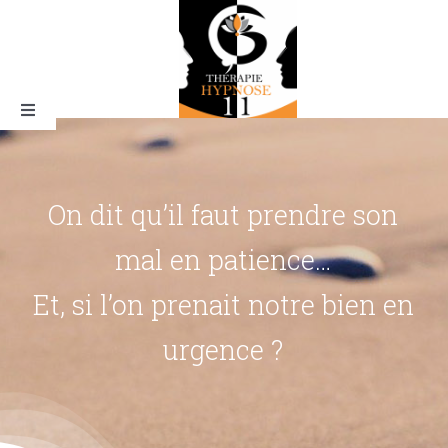
Skip
to
content
Toggle
Navigation
Qui suis-je ?
On dit qu’il faut prendre son
mal en patience…
Et, si l’on prenait notre bien en
L’Hypnose
urgence ?
Pourquoi thérapie hypnose 11
Tarifs & rendez-vous
La magie de l’hypnose