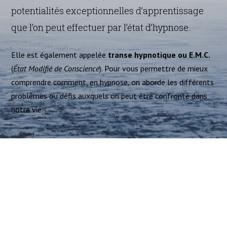
potentialités exceptionnelles d’apprentissage
que l’on peut effectuer par l’état d’hypnose.
Elle est également appelée
transe hypnotique ou E.M.C.
(
État Modifié de Conscience
). Pour vous permettre de mieux
comprendre comment, en hypnose, on aborde les différents
problèmes ou défis auxquels on peut être confronté dans
notre vie.