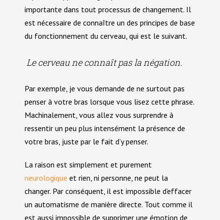
Traumatisme et hypnose
importante dans tout processus de changement. Il
est nécessaire de connaître un des principes de base
du fonctionnement du cerveau, qui est le suivant.
Deuil et hypnose
Le cerveau ne connaît pas la négation.
Phobie et Hypnose
Par exemple, je vous demande de ne surtout pas
penser à votre bras lorsque vous lisez cette phrase.
Agoraphobie et Hypnose
Machinalement, vous allez vous surprendre à
ressentir un peu plus intensément la présence de
Trouble de la sexualité et hypnose
votre bras, juste par le fait d’y penser.
La raison est simplement et purement
Fausse couche, avortement et hypnose
neurologique
et rien, ni personne, ne peut la
changer. Par conséquent, il est impossible d’effacer
Endométriose et hypnose
un automatisme de manière directe. Tout comme il
est aussi impossible de supprimer une émotion de