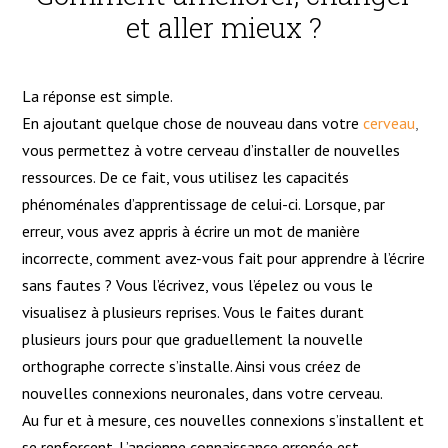
et aller mieux ?
Hypnose pour enfants et adolescents
La réponse est simple.
Performance sportive et hypnose
En ajoutant quelque chose de nouveau dans votre
cerveau
,
vous permettez à votre cerveau d’installer de nouvelles
ressources. De ce fait, vous utilisez les capacités
phénoménales d’apprentissage de celui-ci. Lorsque, par
erreur, vous avez appris à écrire un mot de manière
incorrecte, comment avez-vous fait pour apprendre à l’écrire
sans fautes ? Vous l’écrivez, vous l’épelez ou vous le
visualisez à plusieurs reprises. Vous le faites durant
plusieurs jours pour que graduellement la nouvelle
orthographe correcte s’installe. Ainsi vous créez de
nouvelles connexions neuronales, dans votre cerveau.
Au fur et à mesure, ces nouvelles connexions s’installent et
se renforcent. L’ancienne connaissance erronée est