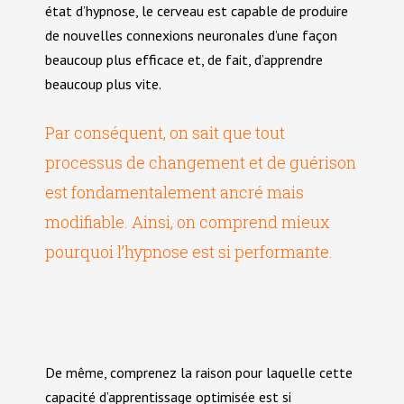
état d’hypnose, le cerveau est capable de produire
3 – Le processus de l’apprentissage
de nouvelles connexions neuronales d’une façon
Burn-out et hypnose
beaucoup plus efficace et, de fait, d’apprendre
beaucoup plus vite.
4 – Le processus décisionnel
Suicide et Hypnose
Par conséquent, on sait que tout
5 – Savez-vous comment vous pensez ?
processus de changement et de guérison
Angoisses et hypnose
est fondamentalement ancré mais
6 – Que s’est-il passé pendant que vous dormiez ?
modifiable. Ainsi, on comprend mieux
Stress et hypnose
pourquoi l’hypnose est si performante.
Anxiété et hypnose
Peur et hypnose
De même, comprenez la raison pour laquelle cette
capacité d’apprentissage optimisée est si