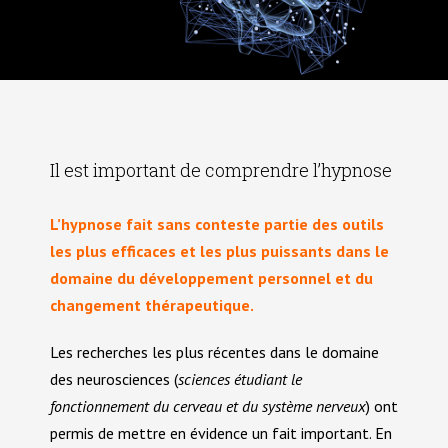
Déroulement d’une séance d’hypnose
Historique rapide de l’hypnose
Les applications
Contact
Comprendre l’hypnose
Addictions et hypnose
Il est important de comprendre l’hypnose
Tarifs
Les mythes autour de l’hypnose
Comprendre votre cerveau
L’hypnose fait sans conteste partie des outils
Arrêter de fumer
Charte de déontologie
les plus efficaces et les plus puissants dans le
Pourquoi essayer l’hypnose
domaine du développement personnel et du
Esprit conscient et inconscient
Perte de poids et hypnose
changement thérapeutique.
Les témoignages
LES FORMATIONS
Domaines d’application
1 – Le cerveau
Les recherches les plus récentes dans le domaine
Troubles alimentaires et hypnose
des neurosciences (
sciences étudiant le
Partagez votre expérience
Conférence découverte de l’hypnose et auto-hypnose
fonctionnement du cerveau et du système nerveux
) ont
2 – Les niveaux de conscience
permis de mettre en évidence un fait important. En
Dépression et hypnose