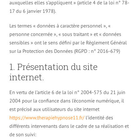
auxquelles elles s’appliquent » (article 4 de la loi n° 78-
3 – Le processus de l’apprentissage
17 du 6 janvier 1978).
Burn-out et hypnose
Les termes « données à caractère personnel », «
personne concernée », « sous traitant » et « données
4 – Le processus décisionnel
Suicide et Hypnose
sensibles » ont le sens défini par le Règlement Général
sur la Protection des Données (RGPD : n° 2016-679)
5 – Savez-vous comment vous pensez ?
Angoisses et hypnose
1. Présentation du site
internet.
6 – Que s’est-il passé pendant que vous dormiez ?
Stress et hypnose
En vertu de l’article 6 de la loi n° 2004-575 du 21 juin
Anxiété et hypnose
2004 pour la confiance dans l’économie numérique, il
est précisé aux utilisateurs du site internet
https://www.therapiehypnose11.fr/
l’identité des
Peur et hypnose
différents intervenants dans le cadre de sa réalisation et
de son suivi: