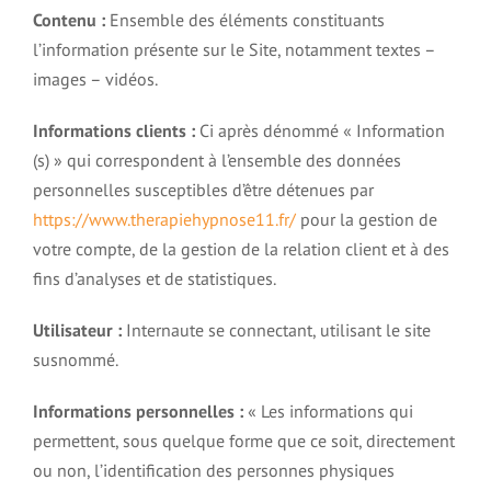
Contenu :
Ensemble des éléments constituants
l’information présente sur le Site, notamment textes –
Déroulement d’une séance d’hypnose
Historique rapide de l’hypnose
images – vidéos.
Les applications
Contact
Informations clients :
Ci après dénommé « Information
Comprendre l’hypnose
(s) » qui correspondent à l’ensemble des données
Addictions et hypnose
personnelles susceptibles d’être détenues par
Tarifs
https://www.therapiehypnose11.fr/
pour la gestion de
Les mythes autour de l’hypnose
Comprendre votre cerveau
votre compte, de la gestion de la relation client et à des
Arrêter de fumer
Charte de déontologie
fins d’analyses et de statistiques.
Pourquoi essayer l’hypnose
Esprit conscient et inconscient
Perte de poids et hypnose
Utilisateur :
Internaute se connectant, utilisant le site
Les témoignages
susnommé.
LES FORMATIONS
Domaines d’application
1 – Le cerveau
Troubles alimentaires et hypnose
Informations personnelles :
« Les informations qui
Partagez votre expérience
Conférence découverte de l’hypnose et auto-hypnose
permettent, sous quelque forme que ce soit, directement
2 – Les niveaux de conscience
ou non, l’identification des personnes physiques
Dépression et hypnose