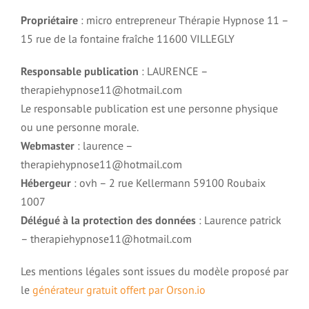
Traumatisme et hypnose
Propriétaire
: micro entrepreneur Thérapie Hypnose 11 –
15 rue de la fontaine fraîche 11600 VILLEGLY
Deuil et hypnose
Responsable publication
: LAURENCE –
therapiehypnose11@hotmail.com
Phobie et Hypnose
Le responsable publication est une personne physique
ou une personne morale.
Webmaster
: laurence –
Agoraphobie et Hypnose
therapiehypnose11@hotmail.com
Hébergeur
: ovh – 2 rue Kellermann 59100 Roubaix
Trouble de la sexualité et hypnose
1007
Délégué à la protection des données
: Laurence patrick
Fausse couche, avortement et hypnose
– therapiehypnose11@hotmail.com
Les mentions légales sont issues du modèle proposé par
Endométriose et hypnose
le
générateur gratuit offert par Orson.io