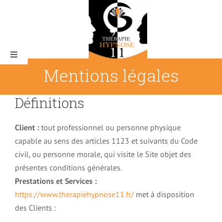
Skip
to
content
Toggle
Navigation
Mentions légales
Qui suis-je ?
Définitions
Client :
tout professionnel ou personne physique
capable au sens des articles 1123 et suivants du Code
L’Hypnose
civil, ou personne morale, qui visite le Site objet des
présentes conditions générales.
Prestations et Services :
Pourquoi thérapie hypnose 11
https://www.therapiehypnose11.fr/
met à disposition
des Clients :
Tarifs & rendez-vous
La magie de l’hypnose