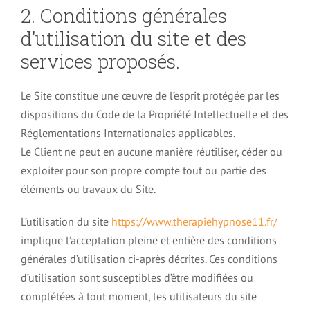
2. Conditions générales
Douleurs et hypnose
d’utilisation du site et des
services proposés.
Fibromyalgie et hypnose
Le Site constitue une œuvre de l’esprit protégée par les
Dermatologie et hypnose
dispositions du Code de la Propriété Intellectuelle et des
Réglementations Internationales applicables.
Le Client ne peut en aucune manière réutiliser, céder ou
Sommeil et Hypnose
exploiter pour son propre compte tout ou partie des
éléments ou travaux du Site.
Somnambulisme et hypnose
L’utilisation du site
https://www.therapiehypnose11.fr/
implique l’acceptation pleine et entière des conditions
Confiance en soi et hypnose
générales d’utilisation ci-après décrites. Ces conditions
d’utilisation sont susceptibles d’être modifiées ou
complétées à tout moment, les utilisateurs du site
Estime de soi et hypnose