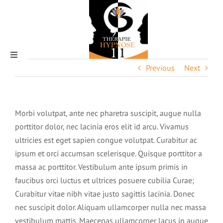
Skip
to
content
Toggle
Previous
Next
Navigation
Qui suis-je ?
Morbi volutpat, ante nec pharetra suscipit, augue nulla
porttitor dolor, nec lacinia eros elit id arcu. Vivamus
ultricies est eget sapien congue volutpat. Curabitur ac
L’Hypnose
ipsum et orci accumsan scelerisque. Quisque porttitor a
massa ac porttitor. Vestibulum ante ipsum primis in
faucibus orci luctus et ultrices posuere cubilia Curae;
Pourquoi thérapie hypnose 11
Curabitur vitae nibh vitae justo sagittis lacinia. Donec
nec suscipit dolor. Aliquam ullamcorper nulla nec massa
Tarifs & rendez-vous
vestibulum mattis. Maecenas ullamcorper lacus in augue
La magie de l’hypnose