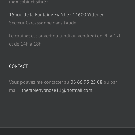
mon cabinet situé :
Douleurs et hypnose
15 rue de la Fontaine Fraîche - 11600 Villegly
Secteur Carcassonne dans l'Aude
Fibromyalgie et hypnose
Le cabinet est ouvert du lundi au vendredi de 9h à 12h
et de 14h à 18h.
Dermatologie et hypnose
CONTACT
Sommeil et Hypnose
Vous pouvez me contacter au
06 66 95 25 08
ou par
mail :
therapiehypnose11@hotmail.com
.
Somnambulisme et hypnose
Confiance en soi et hypnose
Estime de soi et hypnose