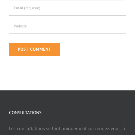
Traumatisme et hypnose
Deuil et hypnose
Phobie et Hypnose
Agoraphobie et Hypnose
Trouble de la sexualité et hypnose
Fausse couche, avortement et hypnose
CONSULTATIONS
Endométriose et hypnose
Les consultations se font uniquement sur rendez-vous, à