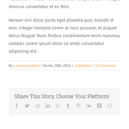
rhoncus consectetur et eu felis.
Déroulement d’une séance d’hypnose
Historique rapide de l’hypnose
Aenean orci dolor, porta eget pharetra quis, blandit id
Les applications
eros. Integer molestie lorem at risus posuere, et aliquet
Contact
tellus feugiat. Nunc finibus condimentum enim maximus
Comprendre l’hypnose
sodales. Lorem ipsum dolor sit amet, consectetur
Addictions et hypnose
adipiscing elit.
Tarifs
Les mythes autour de l’hypnose
Comprendre votre cerveau
By
Laurence patrick
|
février 28th, 2016
|
Installation
|
0 Comments
Arrêter de fumer
Charte de déontologie
Pourquoi essayer l’hypnose
Esprit conscient et inconscient
Perte de poids et hypnose
Les témoignages
LES FORMATIONS
Share This Story, Choose Your Platform!
Domaines d’application
1 – Le cerveau
Troubles alimentaires et hypnose
Facebook
Twitter
Reddit
LinkedIn
WhatsApp
Tumblr
Pinterest
Vk
Xing
Email
Partagez votre expérience
Conférence découverte de l’hypnose et auto-hypnose
2 – Les niveaux de conscience
Dépression et hypnose