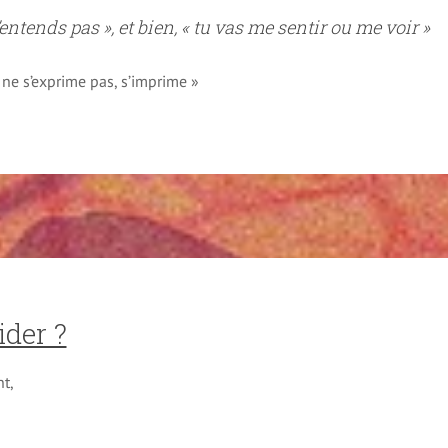
ntends pas », et bien, « tu vas me sentir ou me voir »
 ne s’exprime pas, s’imprime »
ider ?
nt,