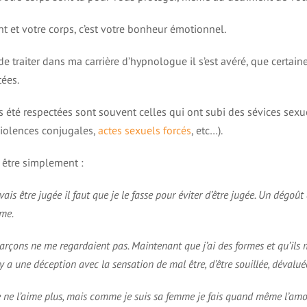
nt et votre corps, c’est votre bonheur émotionnel.
 de traiter dans ma carrière d’hypnologue il s’est avéré, que cert
tées.
s été respectées sont souvent celles qui ont subi des sévices sexue
violences conjugales,
actes sexuels forcés
, etc…).
t être simplement :
ais être jugée il faut que je le fasse pour éviter d’être jugée. Un dégoût a
mme.
s garçons ne me regardaient pas. Maintenant que j’ai des formes et qu’ils
y a une déception avec la sensation de mal être, d’être souillée, dévaluée 
e ne l’aime plus, mais comme je suis sa femme je fais quand même l’amou