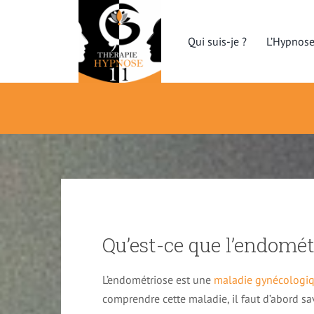
Skip
to
Qui suis-je ?
L’Hypnos
content
Qu’est-ce que l’endomét
L’endométriose est une
maladie gynécologiq
comprendre cette maladie, il faut d’abord sav