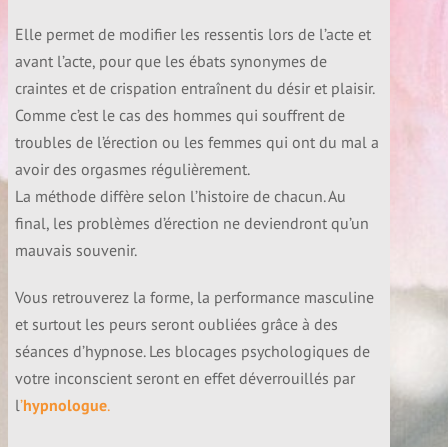
Douleurs et hypnose
Elle permet de modifier les ressentis lors de l’acte et
avant l’acte, pour que les ébats synonymes de
craintes et de crispation entraînent du désir et plaisir.
Fibromyalgie et hypnose
Comme c’est le cas des hommes qui souffrent de
troubles de l’érection ou les femmes qui ont du mal a
Dermatologie et hypnose
avoir des orgasmes régulièrement.
La méthode diffère selon l’histoire de chacun. Au
final, les problèmes d’érection ne deviendront qu’un
Sommeil et Hypnose
mauvais souvenir.
Vous retrouverez la forme, la performance masculine
Somnambulisme et hypnose
et surtout les peurs seront oubliées grâce à des
séances d’hypnose. Les blocages psychologiques de
Confiance en soi et hypnose
votre inconscient seront en effet déverrouillés par
l
’
hypnologue
.
Estime de soi et hypnose