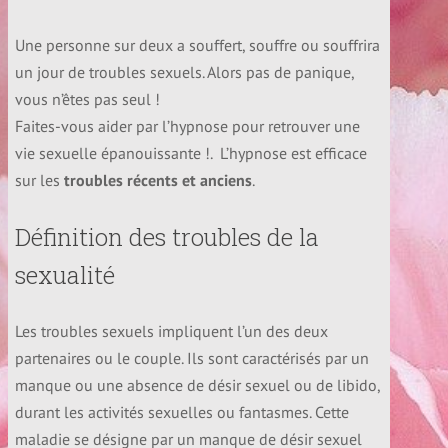
Une personne sur deux a souffert, souffre ou souffrira
Déroulement d’une séance d’hypnose
Historique rapide de l’hypnose
un jour de troubles sexuels. Alors pas de panique,
Les applications
vous n’êtes pas seul !
Contact
Faites-vous aider par l’hypnose pour retrouver une
Comprendre l’hypnose
vie sexuelle épanouissante !. L’hypnose est efficace
Addictions et hypnose
Tarifs
sur les
troubles récents et anciens
.
Les mythes autour de l’hypnose
Comprendre votre cerveau
Arrêter de fumer
Définition des troubles de la
Charte de déontologie
Pourquoi essayer l’hypnose
sexualité
Esprit conscient et inconscient
Perte de poids et hypnose
Les témoignages
LES FORMATIONS
Les troubles sexuels impliquent l’un des deux
Domaines d’application
1 – Le cerveau
partenaires ou le couple. Ils sont caractérisés par un
Troubles alimentaires et hypnose
manque ou une absence de désir sexuel ou de libido,
Partagez votre expérience
Conférence découverte de l’hypnose et auto-hypnose
durant les activités sexuelles ou fantasmes. Cette
2 – Les niveaux de conscience
Dépression et hypnose
maladie se désigne par un manque de désir sexuel