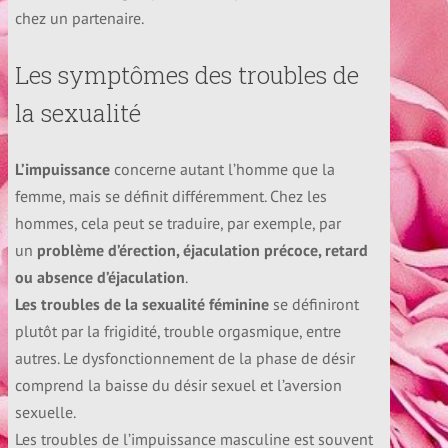
chez un partenaire.
3 – Le processus de l’apprentissage
Burn-out et hypnose
Les symptômes des troubles de
la sexualité
4 – Le processus décisionnel
Suicide et Hypnose
L’impuissance
concerne autant l’homme que la
5 – Savez-vous comment vous pensez ?
Angoisses et hypnose
femme, mais se définit différemment. Chez les
hommes, cela peut se traduire, par exemple, par
6 – Que s’est-il passé pendant que vous dormiez ?
un
problème d’érection, éjaculation précoce, retard
Stress et hypnose
ou absence d’éjaculation
.
Les troubles de la sexualité féminine
se définiront
Anxiété et hypnose
plutôt par la frigidité, trouble orgasmique, entre
autres. Le dysfonctionnement de la phase de désir
comprend la baisse du désir sexuel et l’aversion
Peur et hypnose
sexuelle.
Les troubles de l’impuissance masculine est souvent