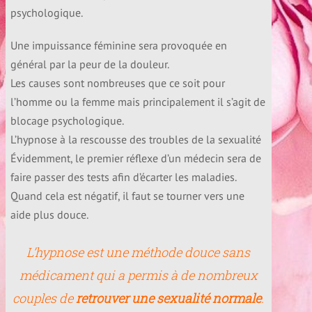
Traumatisme et hypnose
psychologique.
Une impuissance féminine sera provoquée en
Deuil et hypnose
général par la peur de la douleur.
Les causes sont nombreuses que ce soit pour
l’homme ou la femme mais principalement il s’agit de
Phobie et Hypnose
blocage psychologique.
L’hypnose à la rescousse des troubles de la sexualité
Agoraphobie et Hypnose
Évidemment, le premier réflexe d’un médecin sera de
faire passer des tests afin d’écarter les maladies.
Trouble de la sexualité et hypnose
Quand cela est négatif, il faut se tourner vers une
aide plus douce.
Fausse couche, avortement et hypnose
L’
hypnose est une méthode douce sans
médicament
qui a permis à de nombreux
Endométriose et hypnose
couples de
retrouver une sexualité normale
.