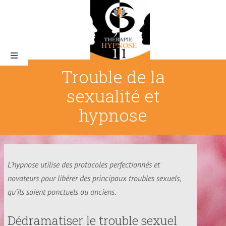
Skip
to
content
Toggle
Navigation
Trouble de la
sexualité et
Qui suis-je ?
hypnose
L’Hypnose
L’hypnose utilise des protocoles perfectionnés et
novateurs pour libérer des principaux troubles sexuels,
Pourquoi thérapie hypnose 11
qu’ils soient ponctuels ou anciens.
Tarifs & rendez-vous
Dédramatiser le trouble sexuel
La magie de l’hypnose