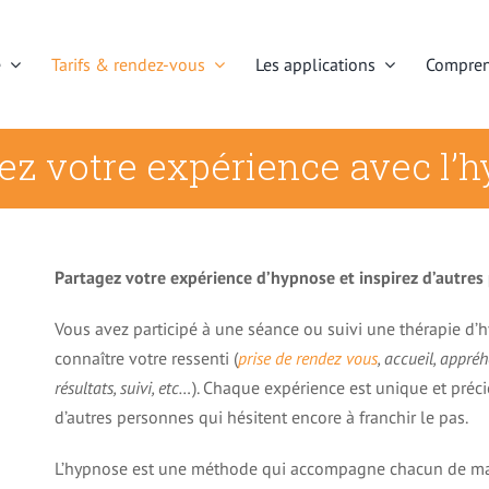
e
Tarifs & rendez-vous
Les applications
Compren
ez votre expérience avec l’
Pourquoi thérapie hypnose 11
Déroulement d’une séance d’hypnose
Addictions et hypnos
La magie de l’hypnose
Contact
Arrêter de fumer
Historique rapide de l’hypnose
Tarifs
Perte de poids et hy
Comprendre l’hypnose
Charte de déontologie
Troubles alimentaire
Partagez votre expérience d’hypnose et inspirez d’autres
Vous avez participé à une séance ou suivi une thérapie d
connaître votre ressenti (
prise de rendez vous
, accueil, appré
résultats, suivi, etc…
). Chaque expérience est unique et préci
d’autres personnes qui hésitent encore à franchir le pas.
L’hypnose est une méthode qui accompagne chacun de man