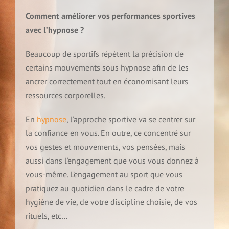
Comment améliorer vos performances sportives
Déroulement d’une séance d’hypnose
avec l’hypnose ?
Historique rapide de l’hypnose
Les applications
Beaucoup de sportifs répètent la précision de
Contact
Comprendre l’hypnose
certains mouvements sous hypnose afin de les
ancrer correctement tout en économisant leurs
Addictions et hypnose
Tarifs
ressources corporelles.
Les mythes autour de l’hypnose
Comprendre votre cerveau
Arrêter de fumer
En
hypnose
, l’approche sportive va se centrer sur
Charte de déontologie
la confiance en vous. En outre, ce concentré sur
Pourquoi essayer l’hypnose
Esprit conscient et inconscient
vos gestes et mouvements, vos pensées, mais
Perte de poids et hypnose
aussi dans l’engagement que vous vous donnez à
Les témoignages
LES FORMATIONS
Domaines d’application
vous-même. L’engagement au sport que vous
1 – Le cerveau
Troubles alimentaires et hypnose
pratiquez au quotidien dans le cadre de votre
Partagez votre expérience
hygiène de vie, de votre discipline choisie, de vos
Conférence découverte de l’hypnose et auto-hypnose
2 – Les niveaux de conscience
rituels, etc…
Dépression et hypnose