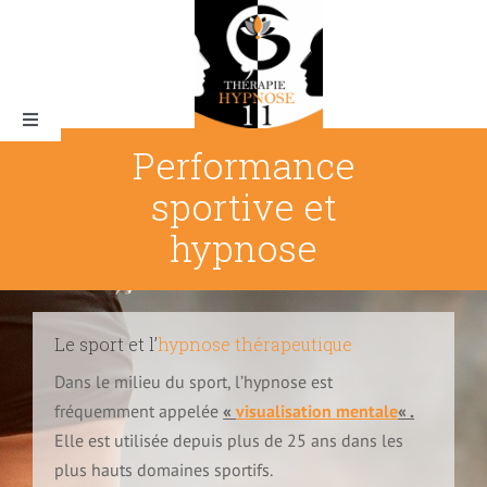
Skip
to
content
Toggle
Navigation
Performance
sportive et
Qui suis-je ?
hypnose
L’Hypnose
Le sport et l’
hypnose thérapeutique
Dans le milieu du sport, l’hypnose est
Pourquoi thérapie hypnose 11
fréquemment appelée
«
visualisation mentale
« .
Elle est utilisée depuis plus de 25 ans dans les
Tarifs & rendez-vous
plus hauts domaines sportifs.
La magie de l’hypnose