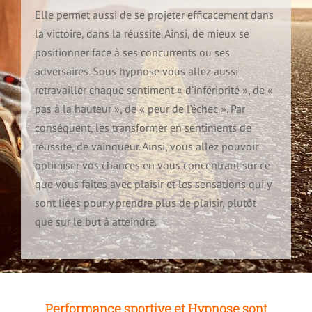
Elle permet aussi de se projeter efficacement dans
3 – Le processus de l’apprentissage
la victoire, dans la réussite. Ainsi, de mieux se
Burn-out et hypnose
positionner face à ses concurrents ou ses
adversaires. Sous hypnose vous allez aussi
4 – Le processus décisionnel
Suicide et Hypnose
retravailler chaque sentiment « d’infériorité », de «
pas à la hauteur », de « peur de l’échec ». Par
5 – Savez-vous comment vous pensez ?
conséquent, les transformer en sentiments de
Angoisses et hypnose
réussite, de vainqueur. Ainsi, vous allez pouvoir
optimiser vos chances en vous concentrant sur ce
6 – Que s’est-il passé pendant que vous dormiez ?
Stress et hypnose
que vous faites avec plaisir et les sensations qui y
sont liées pour y prendre plus de plaisir, plutôt
que sur le but à atteindre.
Anxiété et hypnose
Peur et hypnose
Performance sportive et Hypnose sont