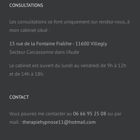
CONSULTATIONS
Douleurs et hypnose
Les consultations se font uniquement sur rendez-vous, à
Fibromyalgie et hypnose
mon cabinet situé :
15 rue de la Fontaine Fraîche - 11600 Villegly
Dermatologie et hypnose
Secteur Carcassonne dans l'Aude
Le cabinet est ouvert du lundi au vendredi de 9h à 12h
et de 14h à 18h.
Sommeil et Hypnose
Somnambulisme et hypnose
CONTACT
Vous pouvez me contacter au
06 66 95 25 08
ou par
Confiance en soi et hypnose
mail :
therapiehypnose11@hotmail.com
.
Estime de soi et hypnose