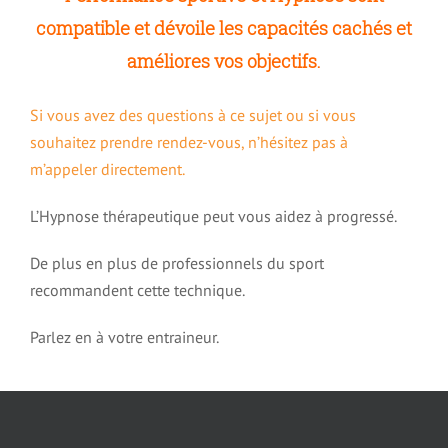
Traumatisme et hypnose
compatible et dévoile les capacités cachés et
améliores vos objectifs.
Deuil et hypnose
Si vous avez des questions à ce sujet ou si vous
souhaitez prendre rendez-vous, n’hésitez pas à
Phobie et Hypnose
m’appeler directement.
Agoraphobie et Hypnose
L’Hypnose thérapeutique peut vous aidez à progressé.
De plus en plus de professionnels du sport
Trouble de la sexualité et hypnose
recommandent cette technique.
Parlez en à votre entraineur.
Fausse couche, avortement et hypnose
Endométriose et hypnose