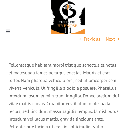
Skip
to
content
Toggle
Previous
Next
Navigation
Qui suis-je ?
Pellentesque habitant morbi tristique senectus et netus
et malesuada fames ac turpis egestas. Mauris et erat
tortor. Nam pharetra vehicula orci, sed ullamcorper sem
L’Hypnose
viverra vehicula. Ut fringilla a odio a posuere. Phasellus
interdum ipsum et mi rutrum fringilla. Donec pretium dui
vitae mattis cursus. Curabitur vestibulum malesuada
Pourquoi thérapie hypnose 11
lectus, sed tincidunt massa sagittis tempus. Ut nisl purus,
interdum vel lacus mattis, gravida tincidunt ante.
Tarifs & rendez-vous
Pellentesque lacinia ut eros id sollicitudin. Nulla
La magie de l’hypnose