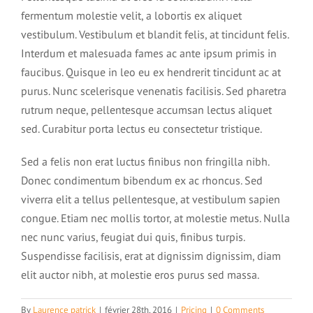
fermentum molestie velit, a lobortis ex aliquet
Déroulement d’une séance d’hypnose
vestibulum. Vestibulum et blandit felis, at tincidunt felis.
Historique rapide de l’hypnose
Interdum et malesuada fames ac ante ipsum primis in
Les applications
faucibus. Quisque in leo eu ex hendrerit tincidunt ac at
Contact
Comprendre l’hypnose
purus. Nunc scelerisque venenatis facilisis. Sed pharetra
rutrum neque, pellentesque accumsan lectus aliquet
Addictions et hypnose
Tarifs
sed. Curabitur porta lectus eu consectetur tristique.
Les mythes autour de l’hypnose
Comprendre votre cerveau
Sed a felis non erat luctus finibus non fringilla nibh.
Arrêter de fumer
Charte de déontologie
Donec condimentum bibendum ex ac rhoncus. Sed
Pourquoi essayer l’hypnose
Esprit conscient et inconscient
viverra elit a tellus pellentesque, at vestibulum sapien
Perte de poids et hypnose
congue. Etiam nec mollis tortor, at molestie metus. Nulla
Les témoignages
LES FORMATIONS
Domaines d’application
nec nunc varius, feugiat dui quis, finibus turpis.
1 – Le cerveau
Troubles alimentaires et hypnose
Suspendisse facilisis, erat at dignissim dignissim, diam
Partagez votre expérience
elit auctor nibh, at molestie eros purus sed massa.
Conférence découverte de l’hypnose et auto-hypnose
2 – Les niveaux de conscience
Dépression et hypnose
By
Laurence patrick
|
février 28th, 2016
|
Pricing
|
0 Comments