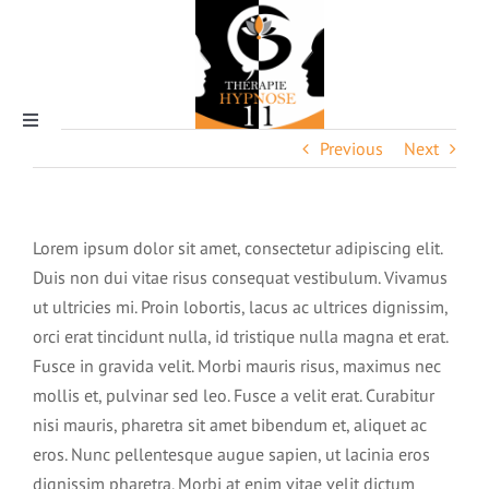
Skip
to
content
Toggle
Previous
Next
Navigation
Qui suis-je ?
Lorem ipsum dolor sit amet, consectetur adipiscing elit.
Duis non dui vitae risus consequat vestibulum. Vivamus
ut ultricies mi. Proin lobortis, lacus ac ultrices dignissim,
L’Hypnose
orci erat tincidunt nulla, id tristique nulla magna et erat.
Fusce in gravida velit. Morbi mauris risus, maximus nec
mollis et, pulvinar sed leo. Fusce a velit erat. Curabitur
Pourquoi thérapie hypnose 11
nisi mauris, pharetra sit amet bibendum et, aliquet ac
eros. Nunc pellentesque augue sapien, ut lacinia eros
Tarifs & rendez-vous
dignissim pharetra. Morbi at enim vitae velit dictum
La magie de l’hypnose