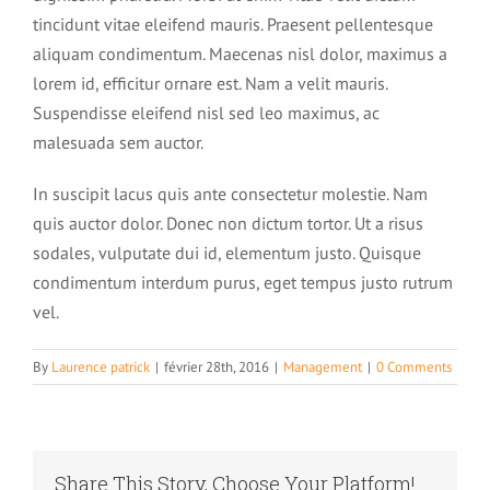
tincidunt vitae eleifend mauris. Praesent pellentesque
Déroulement d’une séance d’hypnose
aliquam condimentum. Maecenas nisl dolor, maximus a
Historique rapide de l’hypnose
lorem id, efficitur ornare est. Nam a velit mauris.
Les applications
Suspendisse eleifend nisl sed leo maximus, ac
Contact
Comprendre l’hypnose
malesuada sem auctor.
Addictions et hypnose
In suscipit lacus quis ante consectetur molestie. Nam
Tarifs
Les mythes autour de l’hypnose
quis auctor dolor. Donec non dictum tortor. Ut a risus
Comprendre votre cerveau
sodales, vulputate dui id, elementum justo. Quisque
Arrêter de fumer
Charte de déontologie
condimentum interdum purus, eget tempus justo rutrum
Pourquoi essayer l’hypnose
Esprit conscient et inconscient
vel.
Perte de poids et hypnose
Les témoignages
LES FORMATIONS
Domaines d’application
By
Laurence patrick
|
février 28th, 2016
|
Management
|
0 Comments
1 – Le cerveau
Troubles alimentaires et hypnose
Partagez votre expérience
Conférence découverte de l’hypnose et auto-hypnose
2 – Les niveaux de conscience
Dépression et hypnose
Share This Story, Choose Your Platform!