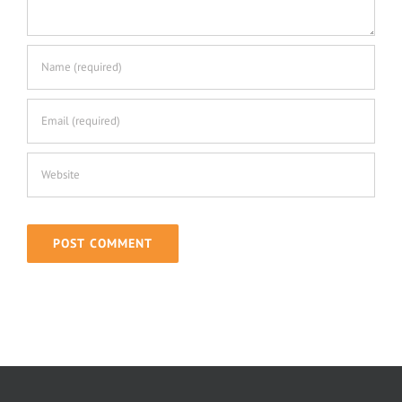
Traumatisme et hypnose
Deuil et hypnose
Phobie et Hypnose
Agoraphobie et Hypnose
Trouble de la sexualité et hypnose
Fausse couche, avortement et hypnose
Endométriose et hypnose