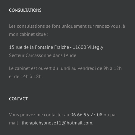
Douleurs et hypnose
CONSULTATIONS
Les consultations se font uniquement sur rendez-vous, à
Fibromyalgie et hypnose
mon cabinet situé :
15 rue de la Fontaine Fraîche - 11600 Villegly
Dermatologie et hypnose
Secteur Carcassonne dans l'Aude
Le cabinet est ouvert du lundi au vendredi de 9h à 12h
Sommeil et Hypnose
et de 14h à 18h.
Somnambulisme et hypnose
CONTACT
Confiance en soi et hypnose
Vous pouvez me contacter au
06 66 95 25 08
ou par
mail :
therapiehypnose11@hotmail.com
.
Estime de soi et hypnose