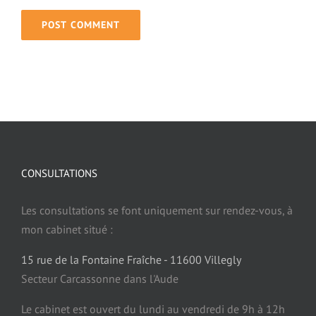
Traumatisme et hypnose
Deuil et hypnose
Phobie et Hypnose
Agoraphobie et Hypnose
CONSULTATIONS
Trouble de la sexualité et hypnose
Les consultations se font uniquement sur rendez-vous, à
mon cabinet situé :
Fausse couche, avortement et hypnose
15 rue de la Fontaine Fraîche - 11600 Villegly
Secteur Carcassonne dans l'Aude
Endométriose et hypnose
Le cabinet est ouvert du lundi au vendredi de 9h à 12h