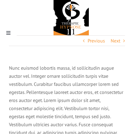
Skip
to
content
Toggle
Previous
Next
Navigation
Qui suis-je ?
Nunc euismod lobortis massa, id sollicitudin augue
auctor vel. Integer ornare sollicitudin turpis vitae
vestibulum. Curabitur faucibus ullamcorper lorem sed
L’Hypnose
egestas. Pellentesque laoreet auctor eros, et consectetur
eros auctor eget. Lorem ipsum dolor sit amet,
consectetur adipiscing elit. Vestibulum tortor nisi,
Pourquoi thérapie hypnose 11
egestas eget molestie tincidunt, tempus sed justo.
Vestibulum ultricies auctor varius. Fusce consequat
Tarifs & rendez-vous
tincidunt dui, ac adipiscing turpis adipiscing pulvinar.
La magie de l’hypnose