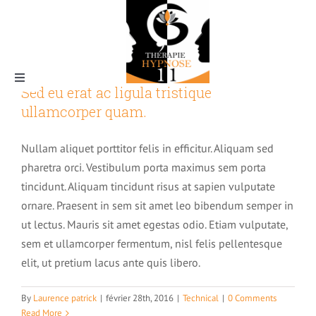
Skip
to
content
Toggle
Sed eu erat ac ligula tristique
Navigation
ullamcorper quam.
Qui suis-je ?
Nullam aliquet porttitor felis in efficitur. Aliquam sed
pharetra orci. Vestibulum porta maximus sem porta
tincidunt. Aliquam tincidunt risus at sapien vulputate
ornare. Praesent in sem sit amet leo bibendum semper in
L’Hypnose
ut lectus. Mauris sit amet egestas odio. Etiam vulputate,
sem et ullamcorper fermentum, nisl felis pellentesque
elit, ut pretium lacus ante quis libero.
Pourquoi thérapie hypnose 11
Tarifs & rendez-vous
By
Laurence patrick
|
février 28th, 2016
|
Technical
|
0 Comments
La magie de l’hypnose
Read More