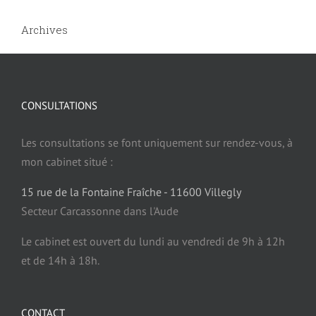
3 – Le processus de l’apprentissage
Archives
Burn-out et hypnose
4 – Le processus décisionnel
Suicide et Hypnose
CONSULTATIONS
5 – Savez-vous comment vous pensez ?
Angoisses et hypnose
Les consultations se font uniquement sur rendez-vous, à
mon cabinet situé :
6 – Que s’est-il passé pendant que vous dormiez ?
Stress et hypnose
15 rue de la Fontaine Fraîche - 11600 Villegly
Secteur Carcassonne dans l'Aude
Anxiété et hypnose
Le cabinet est ouvert du lundi au vendredi de 9h à 12h
et de 14h à 18h.
Peur et hypnose
CONTACT